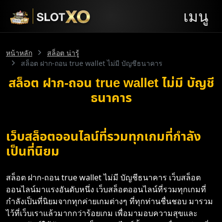
หน้าหลัก
สล็อต น่ารู้
สล็อต ฝาก-ถอน true wallet ไม่มี บัญชีธนาคาร
สล็อต ฝาก-ถอน true wallet ไม่มี บัญชี
ธนาคาร
เว็บสล็อตออนไลน์ที่รวมทุกเกมที่กำลัง
เป็นที่นิยม
สล็อต ฝาก-ถอน true wallet ไม่มี บัญชีธนาคาร เว็บสล็อต
ออนไลน์มาแรงอันดับหนึ่ง เว็บสล็อตออนไลน์ที่รวมทุกเกมที่
กำลังเป็นที่นิยมจากทุกค่ายเกมต่างๆ ที่ทุกท่านชื่นชอบ มารวม
ไว้ที่เว็บเราแล้วมากกว่าร้อยเกม เพื่อมามอบความสุขและ