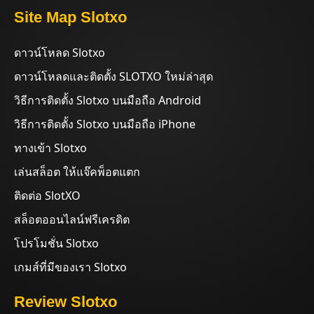
Site Map Slotxo
ดาวน์โหลด Slotxo
ดาวน์โหลดและติดตั้ง SLOTXO ใหม่ล่าสุด
วิธีการติดตั้ง Slotxo บนมือถือ Android
วิธีการติดตั้ง Slotxo บนมือถือ iPhone
ทางเข้า Slotxo
เล่นสล็อต ให้แจ๊คพ็อตแตก
ติดต่อ SlotXO
สล็อตออนไลน์ฟรีเครดิต
โปรโมชั่น Slotxo
เกมส์ที่มีของเรา Slotxo
Review Slotxo