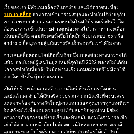
เว็บของเรา มีตัวเกมสล็อตที่แตกง่าย เเละมีอัตราชนะที่สูง
11hilo สล็อต
สามารถเข้ามาร่วมสนุกเเละทำเงินได้ง่ายๆกับ
เรา ด้วยระบบฝากถอนผ่านระบบอัตโนมัติที่รวดเร็วทันใจ ไม่
ต้องรอนาน เข้าเล่นง่ายผ่านทุกช่องทางไม่ว่าทุกท่านจะเลือก
เล่นบนมือถือ คอมพิวเตอร์หรือโน้ตบุ๊ก ทั้งบนระบบ ios หรือ
android ก็สนุกร่วมลุ้นเงินรางวัลแจ็กพอตกับเราได้ไม่ยาก
การเล่นสล็อตออนไลน์ถือเป็นอีกหนึ่งแหล่งช่องทางหารายได้
เสริม ตอบโจทย์ผู้เล่นในยุคใหม่ที่สุดในปี 2022 พลาดไม่ได้กับ
โอกาสทำเงินที่มาถึงในมือท่านเเล้ว เเถมสมัครฟรีไม่มีค่าใช้
จ่ายใดๆ ทั้งสิ้น คุ้มค่าเเน่นอน
เปิดให้บริการด้านเกมสล็อตออนไลน์ เป็นเว็บตรงไม่ผ่าน
เอเย่นต์ แตกง่าย ได้เงินจริง รวบรวมความบันเทิงที่ครบวงจร
และมาพร้อมกับรางวัลใหญ่ผ่านเกมสล็อตคุณภาพทุกเกมที่เรา
จัดเตรียมไว้เพื่อมอบความสุขให้กับสมาชิกทุกท่าน มีช่อง
ทางการทำธุรกรรมที่รวดเร็วและทันสมัย แถมยังสามารถเข้า
เล่นได้ง่าย ผ่านหน้าเว็บ ไม่ต้องดาวน์โหลด เพราะทางเรามี
คุณภาพของเว็บไซต์ที่มีความสเถียรสูง สมัครได้แล้ววันนี้