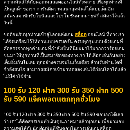
ความมันส์ให้กับคอเกมสล็อตออนไลน์ทั้งหลาย เพื่อทุกท่านที่
เป็นลูกค้าขอเรา การันตีความสนุกสุดมันส์ได้แบบเต็มอิ่ม
สมัครสมาชิกรับโบนัสและโปรโมชั่นมากมายฟรี สมัครได้แล้ว
วันนี้
ขอต้อนรับทุกท่านเข้าสู่โลกแห่งเกม
สล็อต
ออนไลน์ ที่ทางเรา
ได้จัดเตรียมไว้ให้ท่านแบบครบครัน ครบทุกรูปแบบ ด้วยเกมที่
คัดสรรจากทุกค่ายเกมที่กำลังเป็นที่นิยมมาไว้มากกว่าร้อยเกม
ขนมาให้ทุกท่านที่เป็นสมาชิกของทางเรา ได้เลือกเล่นกันอย่าง
เต็มอิ่มกันไปเลย ทุกอย่างครบจบในเว็บเดียว สำหรับท่านใดที่
กำลังสนใจ สามารถสมัครเข้ามาทดลองเล่นได้ก่อนใครได้แล้ว
ไม่มีค่าใช้จ่าย
100 รับ 120 ฝาก 300 รับ 350 ฝาก 500
รับ 590 แจ็คพอตแตกทุกชั่วโมง
100 รับ 120 ฝาก 300 รับ 350 ฝาก 500 รับ 590 ขอบอกได้เลย
ว่า เราได้คัดสรรเกมทำเงินคุณภาพมาแล้วทุกเกม เพื่อมามอบ
ความสุขให้กับนักเดิมพันที่ชื่นชอบในการเล่นเกมสล็อต