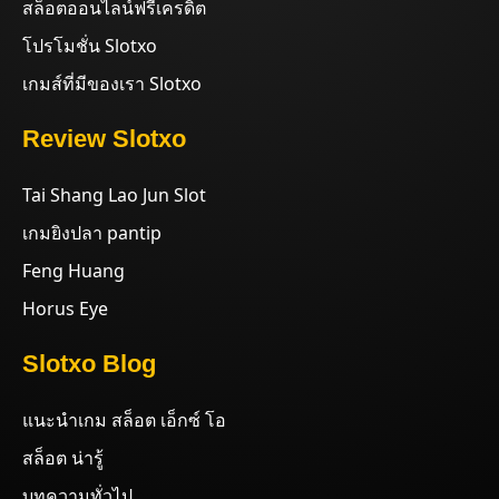
สล็อตออนไลน์ฟรีเครดิต
โปรโมชั่น Slotxo
เกมส์ที่มีของเรา Slotxo
Review Slotxo
Tai Shang Lao Jun Slot
เกมยิงปลา pantip
Feng Huang
Horus Eye
Slotxo Blog
แนะนำเกม สล็อต เอ็กซ์ โอ
สล็อต น่ารู้
บทความทั่วไป