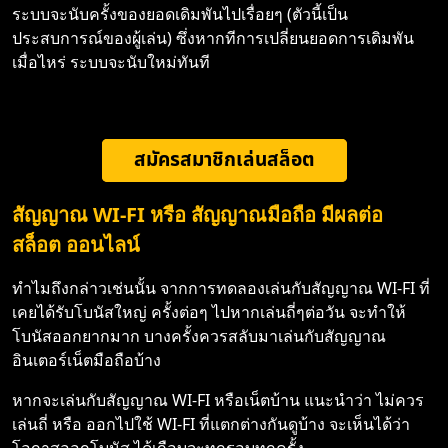
ระบบจะนับครั้งของยอดเดิมพันไปเรื่อยๆ (ตัวนี้เป็น
ประสบการณ์ของผู้เล่น) ซึ่งหากทีการเปลี่ยนยอดการเดิมพัน
เมื่อไหร่ ระบบจะนับใหม่ทันที
สมัครสมาชิกเล่นสล็อต
สัญญาณ WI-FI หรือ สัญญาณมือถือ มีผลต่อ
สล็อต ออนไลน์
ทำไมถึงกล่าวเช่นนั้น จากการทดลองเล่นกับสัญญาณ WI-FI ที่
เคยได้รับโบนัสใหญ่ ครั้งต่อๆ ไปหากเล่นถี่ๆต่อวัน จะทำให้
โบนัสออกยากมาก บางครั้งควรสลับมาเล่นกับสัญญาณ
อินเตอร์เน็ตมือถือบ้าง
หากจะเล่นกับสัญญาณ WI-FI หรือเน็ตบ้าน แนะนำว่า ไม่ควร
เล่นถี่ หรือ ออกไปใช้ WI-FI ที่แตกต่างกันดูบ้าง จะเห็นได้ว่า