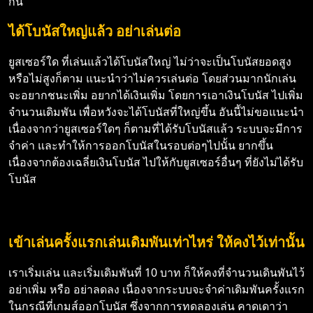
กัน
ได้โบนัสใหญ่แล้ว อย่าเล่นต่อ
ยูสเซอร์ใด ที่เล่นแล้วได้โบนัสใหญ่ ไม่ว่าจะเป็นโบนัสยอดสูง
หรือไม่สูงก็ตาม แนะนำว่าไม่ควรเล่นต่อ โดยส่วนมากนักเล่น
จะอยากชนะเพิ่ม อยากได้เงินเพิ่ม โดยการเอาเงินโบนัส ไปเพิ่ม
จำนวนเดิมพัน เพื่อหวังจะได้โบนัสที่ใหญ่ขึ้น อันนี้ไม่ขอแนะนำ
เนื่องจากว่ายูสเซอร์ใดๆ ก็ตามที่ได้รับโบนัสแล้ว ระบบจะมีการ
จำค่า และทำให้การออกโบนัสในรอบต่อๆไปนั้น ยากขึ้น
เนื่องจากต้องเฉลี่ยเงินโบนัส ไปให้กับยูสเซอร์อื่นๆ ที่ยังไม่ได้รับ
โบนัส
เข้าเล่นครั้งแรกเล่นเดิมพันเท่าไหร่ ให้คงไว้เท่านั้น
เราเริ่มเล่น และเริ่มเดิมพันที่ 10 บาท ก็ให้คงที่จำนวนเดินพันไว้
อย่าเพิ่ม หรือ อย่าลดลง เนื่องจากระบบจะจำค่าเดิมพันครั้งแรก
ในกรณีที่เกมส์ออกโบนัส ซึ่งจากการทดลองเล่น คาดเดาว่า