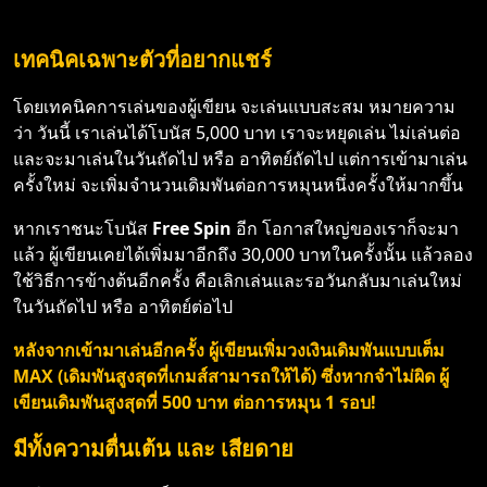
เทคนิคเฉพาะตัวที่อยากแชร์
โดยเทคนิคการเล่นของผู้เขียน จะเล่นแบบสะสม หมายความ
ว่า วันนี้ เราเล่นได้โบนัส 5,000 บาท เราจะหยุดเล่น ไม่เล่นต่อ
และจะมาเล่นในวันถัดไป หรือ อาทิตย์ถัดไป แต่การเข้ามาเล่น
ครั้งใหม่ จะเพิ่มจำนวนเดิมพันต่อการหมุนหนึ่งครั้งให้มากขึ้น
หากเราชนะโบนัส
Free Spin
อีก โอกาสใหญ่ของเราก็จะมา
แล้ว ผู้เขียนเคยได้เพิ่มมาอีกถึง 30,000 บาทในครั้งนั้น แล้วลอง
ใช้วิธีการข้างต้นอีกครั้ง คือเลิกเล่นและรอวันกลับมาเล่นใหม่
ในวันถัดไป หรือ อาทิตย์ต่อไป
หลังจากเข้ามาเล่นอีกครั้ง ผู้เขียนเพิ่มวงเงินเดิมพันแบบเต็ม
MAX (เดิมพันสูงสุดที่เกมส์สามารถให้ได้) ซึ่งหากจำไม่ผิด ผู้
เขียนเดิมพันสูงสุดที่ 500 บาท ต่อการหมุน 1 รอบ!
มีทั้งความตื่นเต้น และ เสียดาย