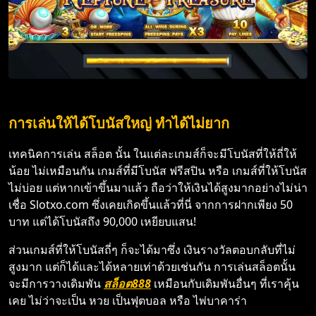
การเล่นให้ได้โบนัสใหญ่ ทำได้ไม่ยาก
เทคนิคการเล่น สล็อต นั้น ในแต่ละเกมส์ก็จะมีโบนัสที่ให้ถี่ให้
น้อย ไม่เหมือนกัน เกมส์ที่มีโบนัส ฟรีสปิน หรือ เกมส์ที่ให้โบนัส
ไม่บ่อย แต่หากเข้าขึ้นมาแล้ว ถือว่าให้เงินได้สูงมากอย่างไม่น่า
เชื่อ Slotxo.com ซึ่งเคยเกิดขึ้นแล้วที่นี่ จากการฝากเพียง 50
บาท แต่ได้โบนัสถึง 90,000 เหยียบแสน!
ส่วนเกมส์ที่ให้โบนัสถี่ๆ ก็จะได้มาซึ่ง เงินรางวัลตอบกลับที่ไม่
สูงมาก แต่ก็ได้และได้หลายเท่าด้วยเช่นกัน การเล่นสล็อตนั้น
จะมีการวางเดิมพัน
สล็อต888
เหมือนกับเดิมพันอื่นๆ ที่เราคุ้น
เคย ไม่ว่าจะเป็น หวย เป็นฟุตบอล หรือ ไพ่บาคาร่า