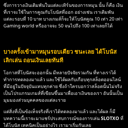
ซึ่งการวางเงินเดิมพันในแต่ละเทิร์นของการหมุน นั้น ก็คือ เงิน
ที่เราจะใช้ในการคูณกับโบนัสที่ออก อย่างเช่น เราเดิมพัน
แต่ละรอบที่ 10 บาท บางเกมส์ก็จะให้โบนัสคูณ 10 เท่า 20 เท่า
Gaming world หรืออาจจะ 50 จนไปถึง 100 เท่าเลยก็ได้
บางครั้งเข้ามาหมุนรอบเดียว ชนะเลย ได้โบนัส
เลิกเล่น ถอนเงินเลยทันที
โอกาสที่โบนัสจะออกนั้น มีหลายปัจจัยรวมกัน ที่ทางเราได้
ทำการทดลองมาแล้ว และใช้ได้ผลกับเกือบทุกสล็อตออนไลน์
ที่มีอยู่ในปัจจุบันแทบทุกค่าย ซึ่งถ้าใครบอกว่าสล็อตนั้นไม่จริง
เป็นโปรแกรมเกมส์ที่เขียนขึ้นมาเพื่อเอาเงินของเรา อันนั้นเป็น
มุมมองส่วนบุคคลของแต่ละราย
แต่สิ่งที่เป็นข้อเท็จจริงที่เราได้ทดลองมาแล้ว และได้ผล ก็มี
บทความนี้เราจะมาแชร์ประสบการณ์ของการเล่น
SLOTXO
ที่
ได้โบนัส เทคนิคเป็นอย่างไร เรามาเริ่มกันเลย