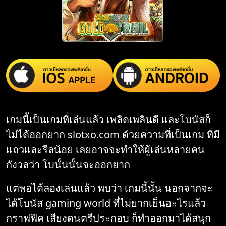
เกมนี้เป็นเกมที่เล่นแล้ว เพลิดเพลินดี และโบนัสก็
ไม่ได้ออกยาก slotxo.com ด้วยความที่เป็นเกม ที่มี
แถวและรีลน้อย เลยอาจจะทำให้ผู้เล่นหลายคน
กังวลว่า โบนั้นนั้นจะออกยาก
แต่พอได้ลองเล่นแล้ว พบว่า เกมนี้นั้น นอกจากจะ
ได้โบนัส gaming world ที่ไม่ยากเย็นอะไรแล้ว
กราฟฟิค เสียงดนตรีประกอบ ก็ทำออกมาได้สนุก