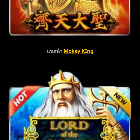
แนะนำ
Mokey KIng