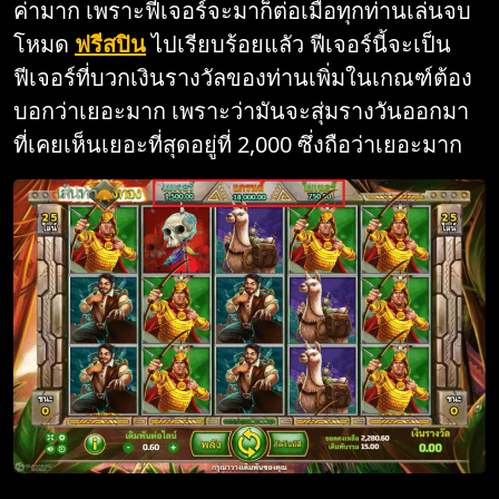
ค่ามาก เพราะฟีเจอร์จะมาก็ต่อเมื่อทุกท่านเล่นจบ
โหมด
ฟรีสปิน
ไปเรียบร้อยแลัว ฟีเจอร์นี้จะเป็น
ฟีเจอร์ที่บวกเงินรางวัลของท่านเพิ่มในเกณฑ์ต้อง
บอกว่าเยอะมาก เพราะว่ามันจะสุ่มรางวันออกมา
ที่เคยเห็นเยอะที่สุดอยู่ที่ 2,000 ซึ่งถือว่าเยอะมาก