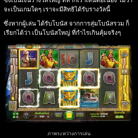
จะเป็นเกมใดๆ เราจะมีสิทธิได้รับรางวัลนี้
ซึ่งหากผู้เล่น ได้รับโบนัส จากการสุ่มโบนัสรวม ก็
เรียกได้ว่า เป็นโบนัสใหญ่ ที่กำไรเกินคุ้มจริงๆ
ภาพระหว่างการเล่น