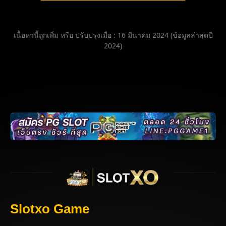
เนื้อหานี้ถูกเพิ่ม หรือ ปรับปรุงเมื่อ : 16 มีนาคม 2024 (ข้อมูลล่าสุดปี
2024)
Slotxo Game