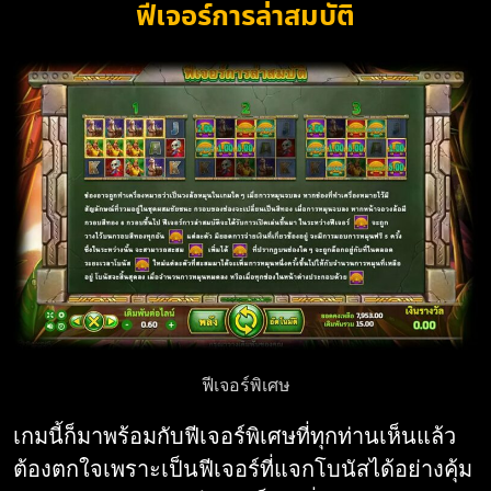
ฟีเจอร์การล่าสมบัติ
ฟีเจอร์พิเศษ
เกมนี้ก็มาพร้อมกับฟีเจอร์พิเศษที่ทุกท่านเห็นแล้ว
ต้องตกใจเพราะเป็นฟีเจอร์ที่แจกโบนัสได้อย่างคุ้ม