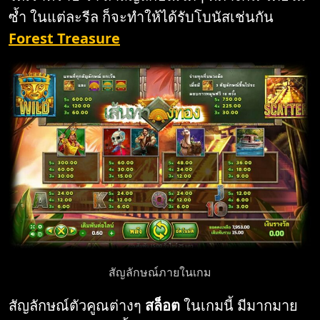
ซ้ำ ในแต่ละรีล ก็จะทำให้ได้รับโบนัสเช่นกัน
Forest Treasure
สัญลักษณ์ภายในเกม
สัญลักษณ์ตัวคูณต่างๆ
สล็อต
ในเกมนี้ มีมากมาย